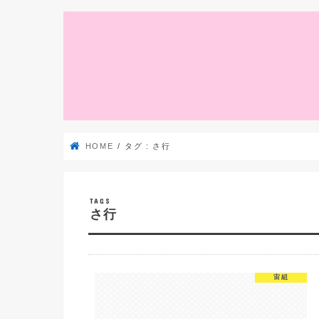
HOME
タグ : さ行
さ行
宙組