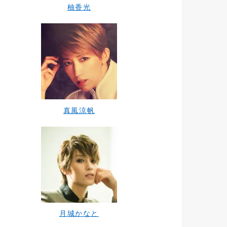
柚香光
真風涼帆
月城かなと