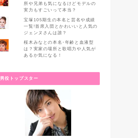
所や兄弟も気になるけどモデルの
実力もすごいって本当？
宝塚105期生の本名と芸名や成績
一覧!首席入団とかわいいと人気の
ジェンヌさんは誰？
桜木みなとの本名･年齢と血液型
は？実家の場所と歌唱力や人気が
あるか気になる！
男役トップスター