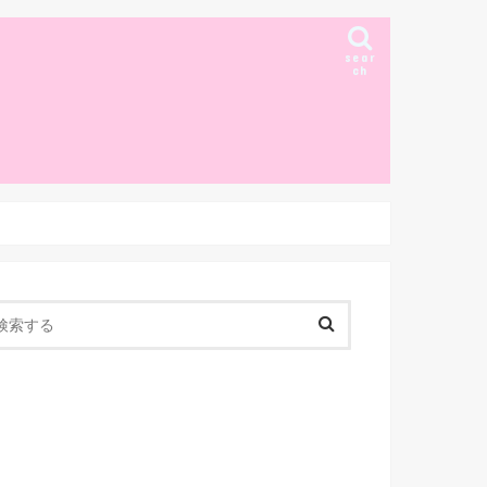
sear
ch