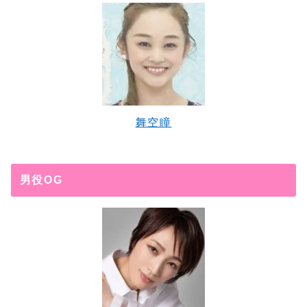
舞空瞳
男役OG