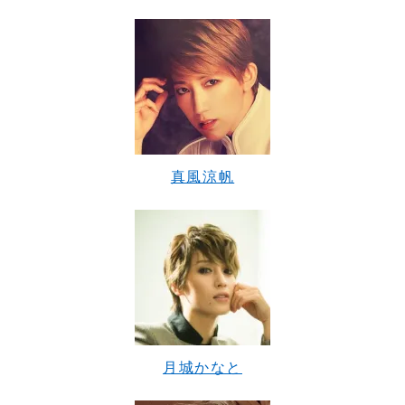
真風涼帆
月城かなと