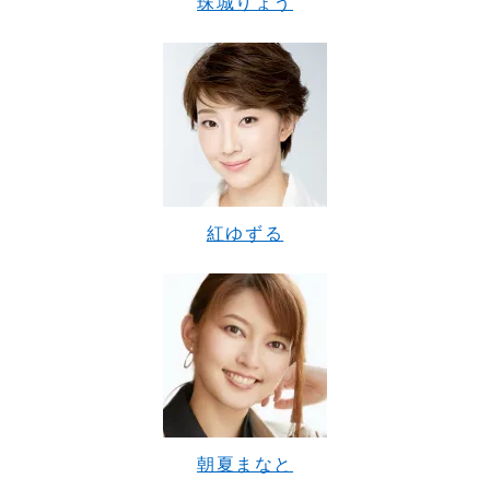
珠城りょう
紅ゆずる
朝夏まなと