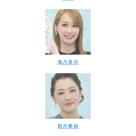
海乃美月
朝月希和