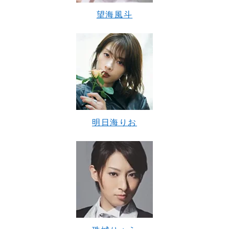
望海風斗
明日海りお