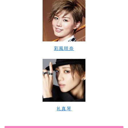
彩風咲奈
礼真琴