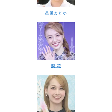
星風まどか
潤 花