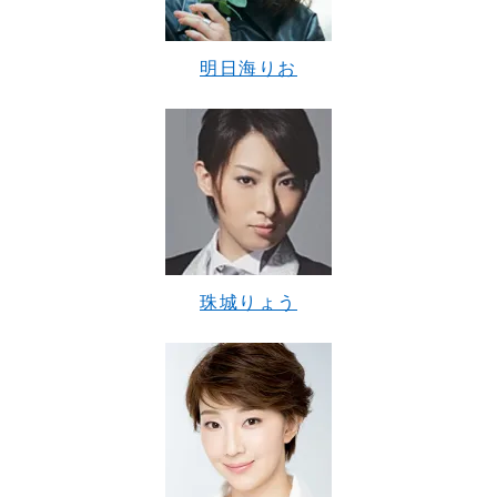
明日海りお
珠城りょう