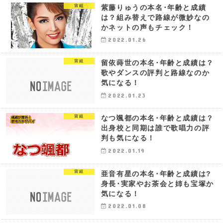
宙組
紫藤りゅうの本名･年齢と成績
は？組み替えで路線が微妙なの
かネットの声もチェック！
2022.01.26
宙組
留依蒔世の本名･年齢と成績は？
歌やダンスの評判と路線なのか
気になる！
2022.01.23
宙組
なつ颯都の本名･年齢と成績は？
出身校と同期は誰で歌唱力の評
判も気になる！
2022.01.19
宙組
亜音有星の本名･年齢と成績は?
身長･実家やお茶会と姉も宝塚か
気になる！
2022.01.08