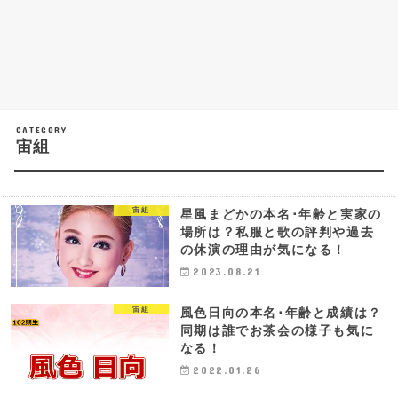
宙組
宙組
星風まどかの本名･年齢と実家の
場所は？私服と歌の評判や過去
の休演の理由が気になる！
2023.08.21
宙組
風色日向の本名･年齢と成績は？
同期は誰でお茶会の様子も気に
なる！
2022.01.26