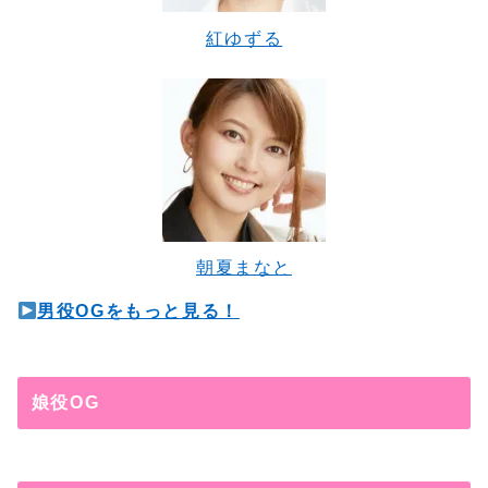
紅ゆずる
朝夏まなと
男役OGをもっと見る！
娘役OG