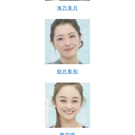
海乃美月
朝月希和
舞空瞳