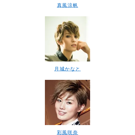
真風涼帆
月城かなと
彩風咲奈