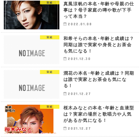
宙組
真風涼帆の本名･年齢や母親の仕
事は？母子家庭の噂や歌が下手
って本当？
2022.01.08
宙組
和希そらの本名･年齢と成績は？
同期は誰で実家や身長とお茶会
も気になる！
2021.12.30
宙組
潤花の本名･年齢と成績は？同期
は誰で実家とお茶会も気にな
る！
2021.12.27
宙組
桜木みなとの本名･年齢と血液型
は？実家の場所と歌唱力や人気
があるか気になる！
2021.12.27