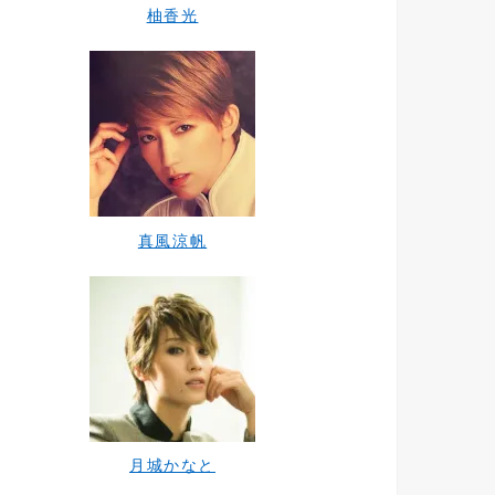
柚香光
真風涼帆
月城かなと