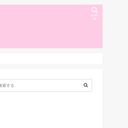
sear
ch