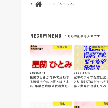
トップページへ
RECOMMEND
こちらの記事も人気です。
宝塚OG
動画配信サ
2022.2.11
2023.12.19
星蘭ひとみが専科で活動す
宝塚のライブ配信は楽天
る映像中心の内容とは？本
とU-NEXTはどっちが
名･年齢と成績や歌唱力も…
得？実際に視聴してみ
宙組
宙