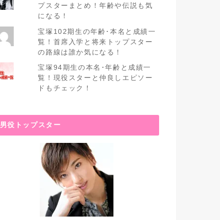
プスターまとめ！年齢や伝説も気
になる！
宝塚102期生の年齢･本名と成績一
覧！首席入学と将来トップスター
の路線は誰か気になる！
宝塚94期生の本名･年齢と成績一
覧！現役スターと仲良しエピソー
ドもチェック！
男役トップスター