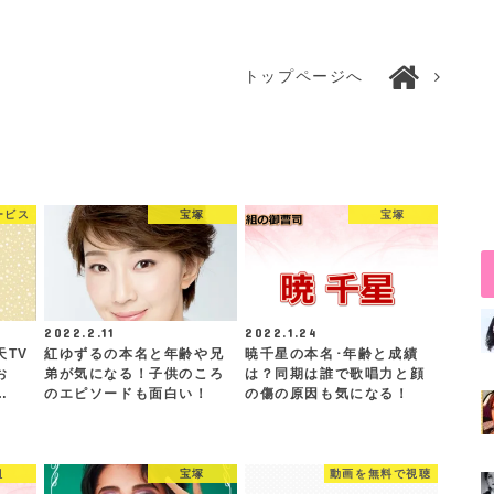
トップページへ
ービス
宝塚
宝塚
2022.2.11
2022.1.24
TV
紅ゆずるの本名と年齢や兄
暁千星の本名･年齢と成績
お
弟が気になる！子供のころ
は？同期は誰で歌唱力と顔
…
のエピソードも面白い！
の傷の原因も気になる！
組
宝塚
動画を無料で視聴