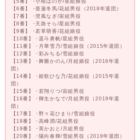
【5番】 ･小桜ほのか/星組娘役
【6番】 ･亜蓮冬馬/花組男役（2018年退団）
【7番】 ･澄風なぎ/宙組男役
【8番】 ･天路そら/星組男役
【9番】 ･若草萌香/花組娘役
【10番】 ･遥斗勇帆/星組男役
【11番】 ･月華雪乃/雪組娘役（2015年退団）
【12番】 ･彩みちる/雪組娘役
【13番】 ･舞雛かのん/月組娘役（2016年退
団）
【14番】 ･姫歌ひな乃/花組娘役（2015年退
団）
【15番】 ･若翔りつ/宙組男役
【16番】 ･輝生かなで/月組男役（2019年退
団）
【17番】 ･野々花ひまり/雪組娘役
【18番】 ･高峰潤/花組男役
【19番】 ･英かおと/月組男役
【20番】 ･陽向春輝/雪組男役（2019年退団）