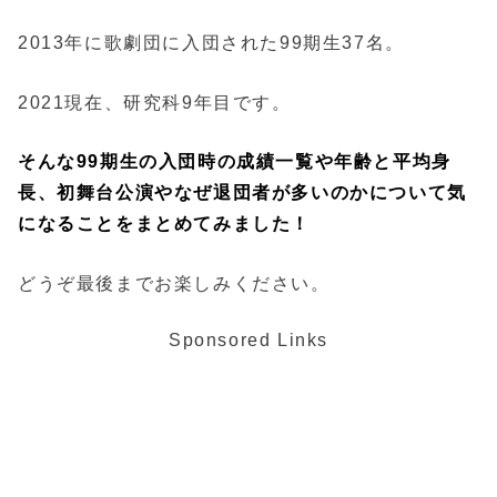
2013年に歌劇団に入団された99期生37名。
2021現在、研究科9年目です。
そんな
99期生
の入団時の
成績
一覧や
年齢
と平均
身
長
、
初舞台
公演やなぜ
退団
者が多いのかについて気
になることをまとめてみました！
どうぞ最後までお楽しみください。
Sponsored Links