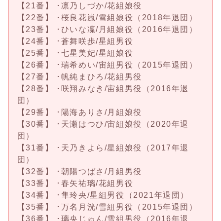
【21番】 ･凛乃しづか/花組娘役
【22番】 ･桜良花嵐/雪組娘役（2018年退団）
【23番】 ･ひいな凜/月組娘役（2016年退団）
【24番】 ･蒼舞咲歩/星組男役
【25番】 ･七星美妃/星組娘役
【26番】 ･瑞希めい/宙組男役（2015年退団）
【27番】 ･帆純まひろ/花組男役
【28番】 ･咲翔みなき/宙組男役（2016年退
団）
【29番】 ･陽海ありさ/月組娘役
【30番】 ･天瀬はつひ/宙組娘役（2020年退
団）
【31番】 ･天乃きよら/星組娘役（2017年退
団）
【32番】 ･朝陽つばさ/月組男役
【33番】 ･春矢祐璃/花組男役
【34番】 ･隼玲央/星組男役（2021年退団）
【35番】 ･万名月洸/雪組男役（2015年退団）
【36番】 ･璃央じゅん/雪組男役（2016年退