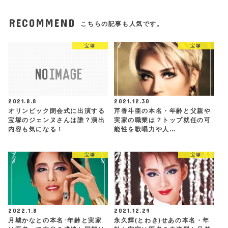
RECOMMEND
こちらの記事も人気です。
宝塚
宝塚
2021.8.8
2021.12.30
オリンピック閉会式に出演する
芹香斗亜の本名・年齢と父親や
宝塚のジェンヌさんは誰？演出
実家の職業は？トップ就任の可
内容も気になる！
能性を歌唱力や人…
宝塚
宝塚
2022.1.8
2021.12.29
月城かなとの本名･年齢と実家
永久輝(とわき)せあの本名・年