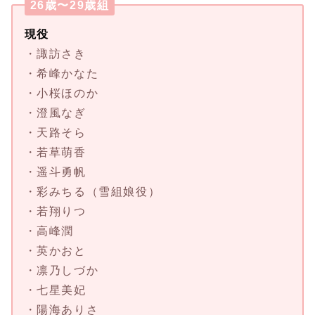
26歳〜29歳組
現役
・諏訪さき
・希峰かなた
・小桜ほのか
・澄風なぎ
・天路そら
・若草萌香
・遥斗勇帆
・彩みちる（雪組娘役）
・若翔りつ
・高峰潤
・英かおと
・凛乃しづか
・七星美妃
・陽海ありさ