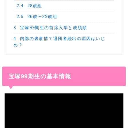
2.4
28歳組
2.5
26歳〜29歳組
3
宝塚99期生の首席入学と成績順
4
内部の裏事情？退団者続出の原因はいじ
め？
宝塚99期生の基本情報