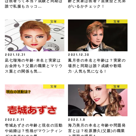
は医者って本当？成績と同期は
齢と実家は医者？血液型と兄弟
誰で私服もカッコ…
がいるかチェック！
宝塚
宝塚
2021.12.31
2021.12.30
凪七瑠海の年齢･本名と実家は
鳳月杏の本名と年齢は？実家の
お金持ち？父親の職業とマリウ
場所と同期は誰？成績や歌唱
ス葉との関係も気…
力･人気も気になる！
宝塚
宝塚
2022.2.11
2022.1.8
壱城あずさの年齢と現在の活動
海乃美月の本名と年齢や問題発
や結婚は？性格がマウンティン
言とは？松原勝久(父親)の職業