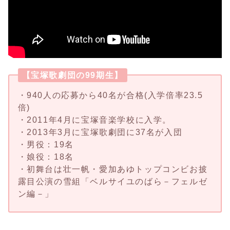
【宝塚歌劇団の99期生】
・940人の応募から40名が合格(入学倍率23.5
倍)
・2011年4月に宝塚音楽学校に入学。
・2013年3月に宝塚歌劇団に37名が入団
・男役：19名
・娘役：18名
・初舞台は壮一帆・愛加あゆトップコンビお披
露目公演の雪組「ベルサイユのばら－フェルゼ
ン編－」