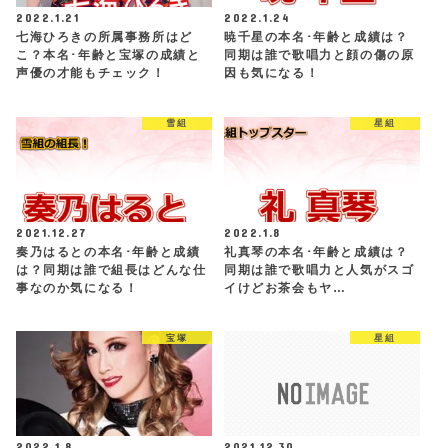
2022.1.21
2022.1.24
七海ひろきの所属事務所はど
暁千星の本名･年齢と成績は？
こ？本名･年齢と宝塚の成績と
同期は誰で歌唱力と顔の傷の原
声優の才能もチェック！
因も気になる！
雪組
星組
2021.12.27
2022.1.8
奏乃はるとの本名･年齢と成績
礼真琴の本名･年齢と成績は？
は？同期は誰で組長はどんな仕
同期は誰で歌唱力と人気がスゴ
事なのか気になる！
イけどお茶会もヤ…
宝塚
星組
2022.1.8
2021.12.30