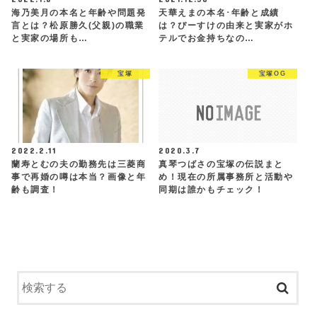
海乃美月の本名と年齢や問題発
天華えまの本名･年齢と成績
言とは？松原勝久(父親)の職業
は？ぴーすけの由来と実家がホ
と実家の場所も…
テルでお金持ちなの…
宝塚
宝塚OG
2022.2.11
2020.3.7
蘭寿とむの夫の勤務先は三菱商
真琴つばさの宝塚の伝説まと
事で再婚の噂は本当？画像と年
め！現在の所属事務所と活動や
齢も調査！
同期は誰かもチェック！