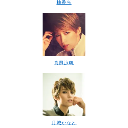
柚香光
真風涼帆
月城かなと