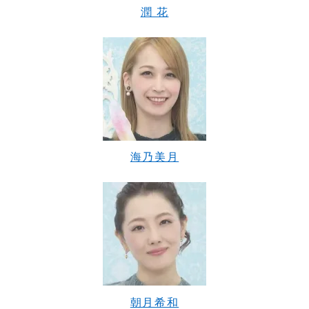
潤 花
海乃美月
朝月希和