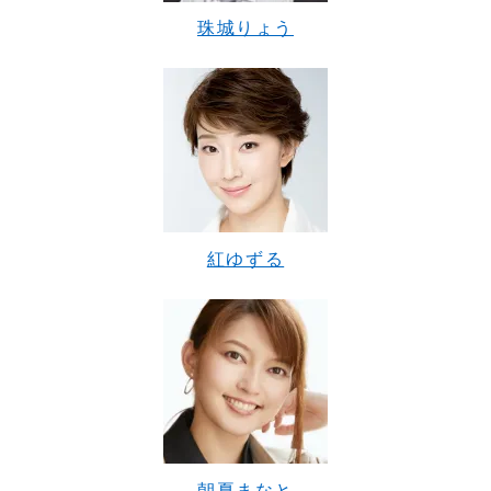
珠城りょう
紅ゆずる
朝夏まなと