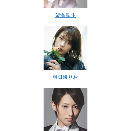
望海風斗
明日海りお