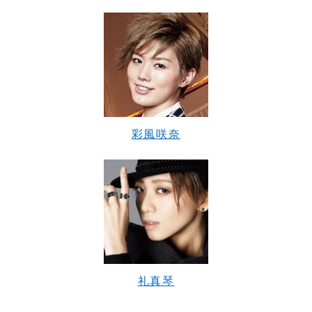
彩風咲奈
礼真琴