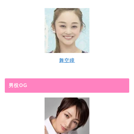
舞空瞳
男役OG