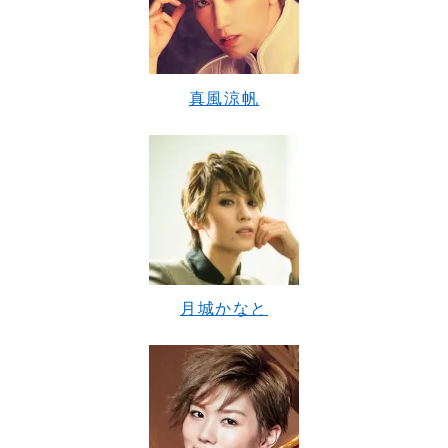
真風涼帆
月城かなと