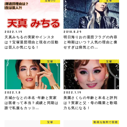
宝塚OG
宝塚
2022.1.19
2018.8.29
天真みちるの実家やインスタ
明日海りおの退団フラグの内容
は？宝塚退団理由と現在の活動
と時期はいつ？人気の理由と痩
は芸人か気になる！
せすぎは病気との…
宝塚
宝塚
2022.1.8
2022.1.19
月城かなとの本名･年齢と実家
美園さくらの年齢と本名と評判
は医者って本当？成績と同期は
は？実家と父・母の職業と歌唱
誰で私服もカッコ…
力も気になる！
宝塚
動画を無料で視聴