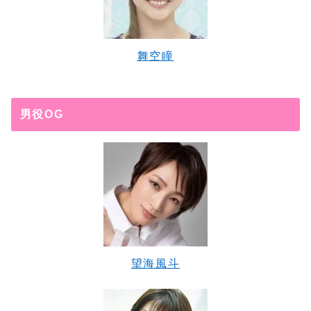
舞空瞳
男役OG
望海風斗