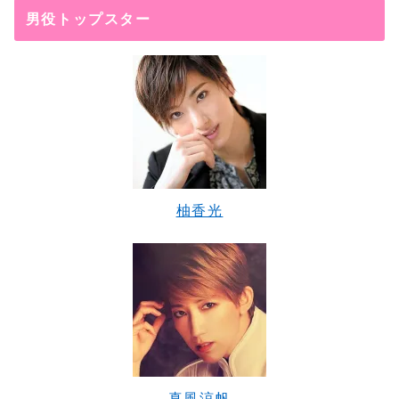
男役トップスター
柚香光
真風涼帆