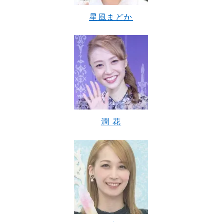
星風まどか
潤 花