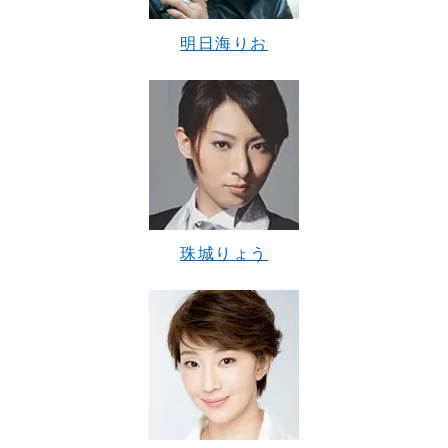
明日海りお
珠城りょう