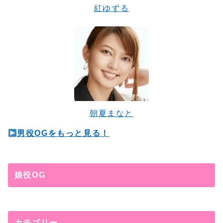
紅ゆずる
朝夏まなと
男役OGをもっと見る！
娘役OG
カテゴリー