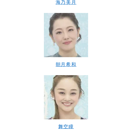
海乃美月
朝月希和
舞空瞳