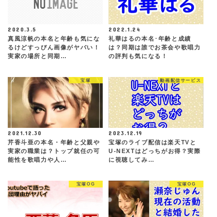
2020.3.5
2022.1.24
真風涼帆の本名と年齢も気にな
礼華はるの本名･年齢と成績
るけどすっぴん画像がヤバい！
は？同期は誰でお茶会や歌唱力
実家の場所と同期…
の評判も気になる！
宝塚
動画配信サービス
2021.12.30
2023.12.19
芹香斗亜の本名・年齢と父親や
宝塚のライブ配信は楽天TVと
実家の職業は？トップ就任の可
U-NEXTはどっちがお得？実際
能性を歌唱力や人…
に視聴してみ…
宝塚OG
宝塚OG