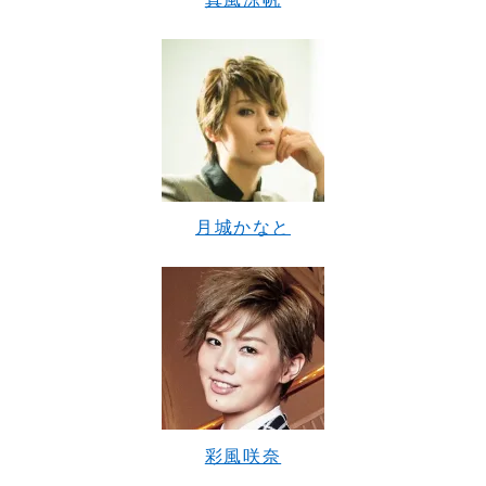
月城かなと
彩風咲奈