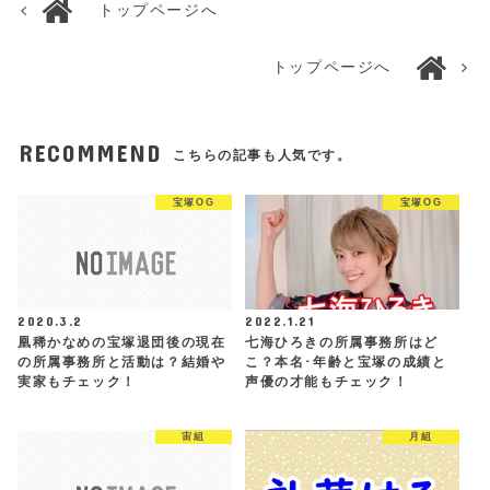
トップページへ
トップページへ
RECOMMEND
こちらの記事も人気です。
宝塚OG
宝塚OG
2020.3.2
2022.1.21
凰稀かなめの宝塚退団後の現在
七海ひろきの所属事務所はど
の所属事務所と活動は？結婚や
こ？本名･年齢と宝塚の成績と
実家もチェック！
声優の才能もチェック！
宙組
月組