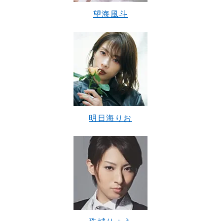
望海風斗
明日海りお