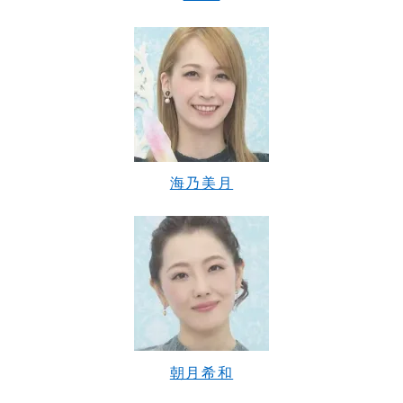
海乃美月
朝月希和