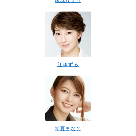
珠城りょう
紅ゆずる
朝夏まなと