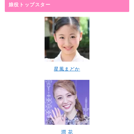
娘役トップスター
星風まどか
潤 花