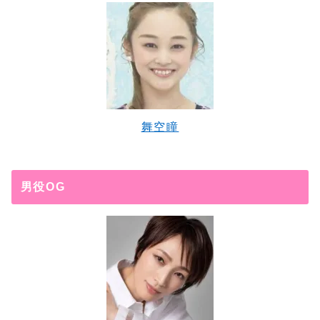
舞空瞳
男役OG