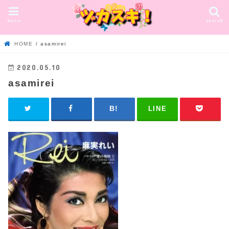
menu
search
HOME
asamirei
2020.05.10
asamirei
LINE