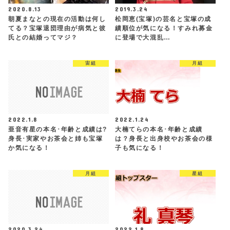
2020.8.13
2019.3.24
朝夏まなとの現在の活動は何し
松岡恵(宝塚)の芸名と宝塚の成
てる？宝塚退団理由が病気と彼
績順位が気になる！すみれ募金
氏との結婚ってマジ？
に登場で大混乱…
宙組
月組
2022.1.8
2022.1.24
亜音有星の本名･年齢と成績は?
大楠てらの本名･年齢と成績
身長･実家やお茶会と姉も宝塚
は？身長と出身校やお茶会の様
か気になる！
子も気になる！
月組
星組
2020.3.24
2022.1.8