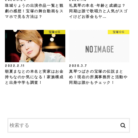
珠城りょうの出演作品一覧と観
礼真琴の本名･年齢と成績は？
劇の感想！宝塚の舞台動画をス
同期は誰で歌唱力と人気がスゴ
マホで見る方法は？
イけどお茶会もヤ…
宝塚OG
宝塚OG
2022.2.11
2020.3.7
朝夏まなとの本名と実家はお金
真琴つばさの宝塚の伝説まと
持ちなのか気になる！家族構成
め！現在の所属事務所と活動や
と出身中学も調査！
同期は誰かもチェック！