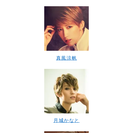
真風涼帆
月城かなと