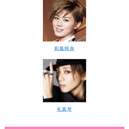
彩風咲奈
礼真琴