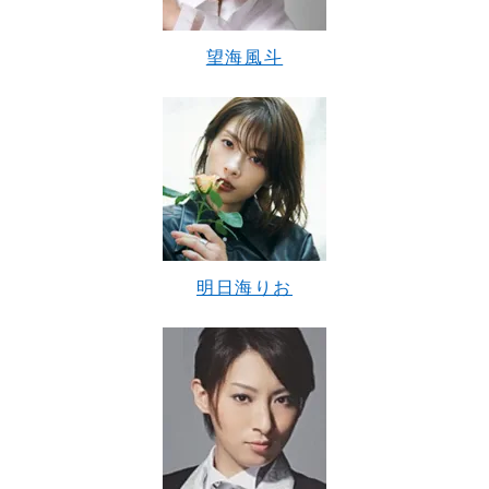
望海風斗
明日海りお