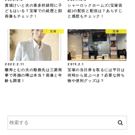
貴城けいと夫の喜多村緑郎に子
シャーロックホームズ(宝塚宙
どもはいる？宝塚での経歴と顔
組)の配役と配信は？あらすじ
画像もチェック！
と感想もチェック！
宝塚
宝塚
2022.2.11
2019.2.1
蘭寿とむの夫の勤務先は三菱商
宝塚の当日券を取るには平日は
事で再婚の噂は本当？画像と年
何時から並ぶべき？必要な持ち
齢も調査！
物や便利グッズは？