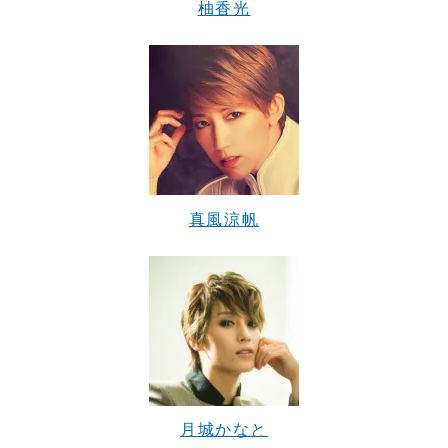
柚香光
真風涼帆
月城かなと