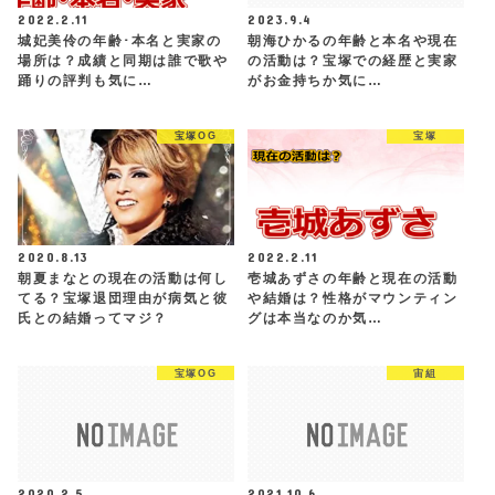
2022.2.11
2023.9.4
城妃美伶の年齢･本名と実家の
朝海ひかるの年齢と本名や現在
場所は？成績と同期は誰で歌や
の活動は？宝塚での経歴と実家
踊りの評判も気に…
がお金持ちか気に…
宝塚OG
宝塚
2020.8.13
2022.2.11
朝夏まなとの現在の活動は何し
壱城あずさの年齢と現在の活動
てる？宝塚退団理由が病気と彼
や結婚は？性格がマウンティン
氏との結婚ってマジ？
グは本当なのか気…
宝塚OG
宙組
2020.2.5
2021.10.6