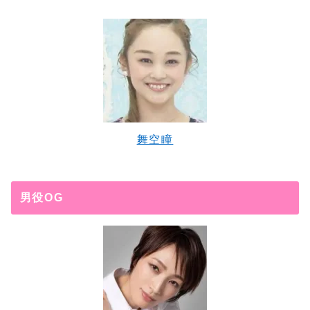
舞空瞳
男役OG