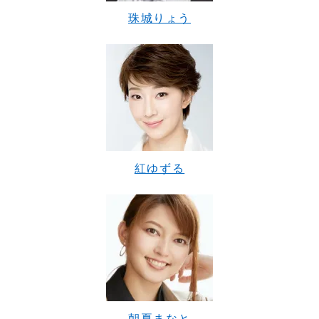
珠城りょう
紅ゆずる
朝夏まなと