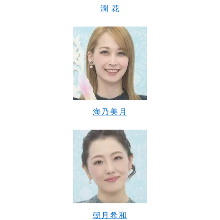
潤 花
海乃美月
朝月希和