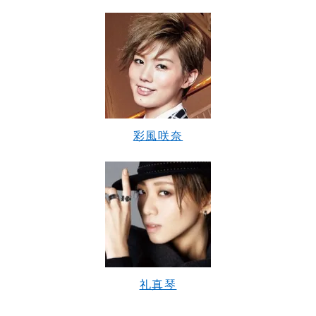
彩風咲奈
礼真琴