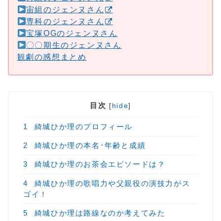
宙組のジェンヌさん
専科のジェンヌさん
宝塚OGのジェンヌさん
〇〇期生のジェンヌさん
観劇の感想まとめ
目次
[
hide
]
1
綺城ひか理のプロフィール
2
綺城ひか理の本名･年齢と成績
3
綺城ひか理のお茶会エピソードは？
4
綺城ひか理の歌唱力や父親役の演技力がス
ゴイ！
5
綺城ひか理は路線なのか考えてみた