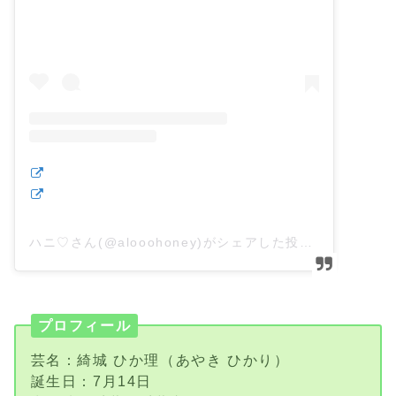
ハニ♡さん(@alooohoney)がシェアした投稿
–
2019
プロフィール
芸名：綺城 ひか理（あやき ひかり）
誕生日：7月14日