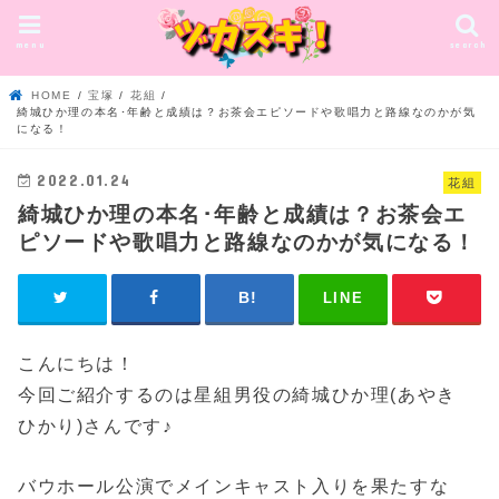
menu
search
HOME
宝塚
花組
綺城ひか理の本名･年齢と成績は？お茶会エピソードや歌唱力と路線なのかが気
になる！
2022.01.24
花組
綺城ひか理の本名･年齢と成績は？お茶会エ
ピソードや歌唱力と路線なのかが気になる！
LINE
こんにちは！
今回ご紹介するのは星組男役の綺城ひか理(あやき
ひかり)さんです♪
バウホール公演でメインキャスト入りを果たすな