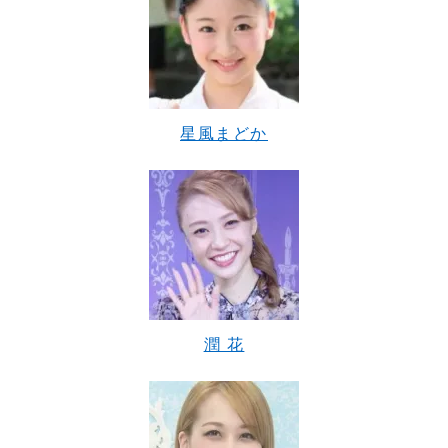
星風まどか
潤 花