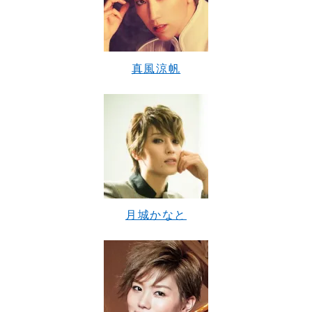
真風涼帆
月城かなと