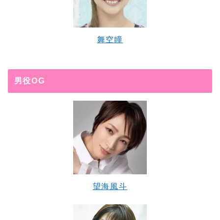
舞空瞳
男役OG
望海風斗