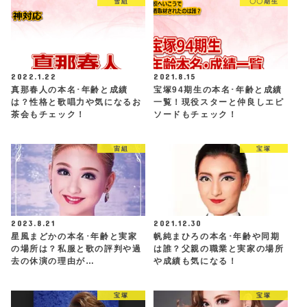
雪組
〇〇期生
2022.1.22
2021.8.15
真那春人の本名･年齢と成績
宝塚94期生の本名･年齢と成績
は？性格と歌唱力や気になるお
一覧！現役スターと仲良しエピ
茶会もチェック！
ソードもチェック！
宙組
宝塚
2023.8.21
2021.12.30
星風まどかの本名･年齢と実家
帆純まひろの本名･年齢や同期
の場所は？私服と歌の評判や過
は誰？父親の職業と実家の場所
去の休演の理由が…
や成績も気になる！
宝塚
宝塚