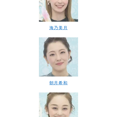
海乃美月
朝月希和