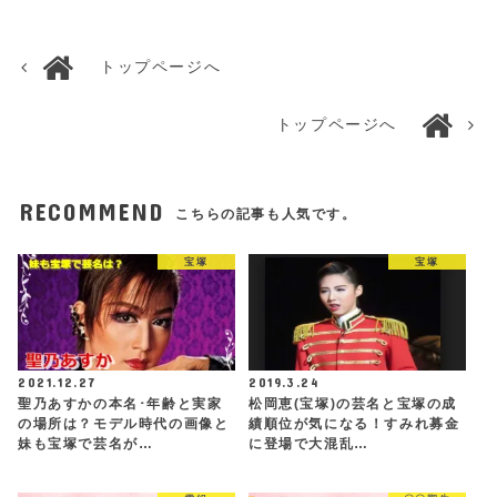
トップページへ
トップページへ
RECOMMEND
こちらの記事も人気です。
宝塚
宝塚
2021.12.27
2019.3.24
聖乃あすかの本名･年齢と実家
松岡恵(宝塚)の芸名と宝塚の成
の場所は？モデル時代の画像と
績順位が気になる！すみれ募金
妹も宝塚で芸名が…
に登場で大混乱…