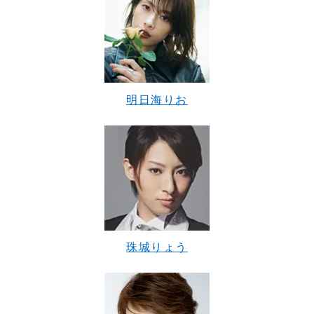
明日海りお
珠城りょう