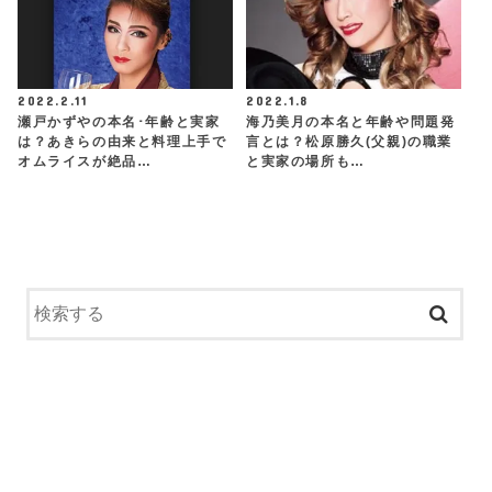
2022.2.11
2022.1.8
瀬戸かずやの本名･年齢と実家
海乃美月の本名と年齢や問題発
は？あきらの由来と料理上手で
言とは？松原勝久(父親)の職業
オムライスが絶品…
と実家の場所も…