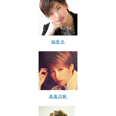
柚香光
真風涼帆