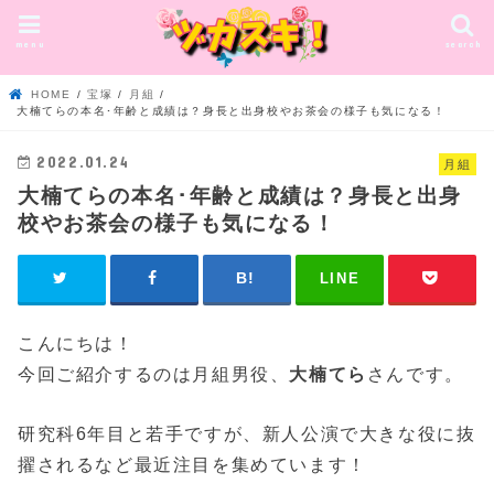
menu
search
HOME
宝塚
月組
大楠てらの本名･年齢と成績は？身長と出身校やお茶会の様子も気になる！
2022.01.24
月組
大楠てらの本名･年齢と成績は？身長と出身
校やお茶会の様子も気になる！
LINE
こんにちは！
今回ご紹介するのは月組男役、
大楠てら
さんです。
研究科6年目と若手ですが、新人公演で大きな役に抜
擢されるなど最近注目を集めています！