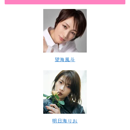
望海風斗
明日海りお