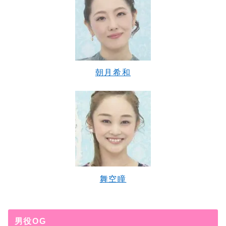
朝月希和
舞空瞳
男役OG