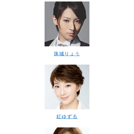
珠城りょう
紅ゆずる