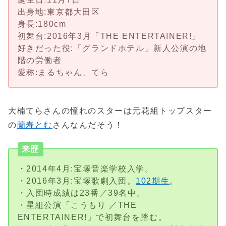
出身地:東京都大田区
身長:180cm
初舞台:2016年3月「THE ENTERTAINER!」
好きだった役:「グランドホテル」新人公演の地
階の労働者
愛称:まるちゃん、てら
大楠てらさんの憧れのスターは元花組トップスター
の
蘭寿とむ
さんなんだそう！
来歴
・2014年4月:宝塚音楽学校入学。
・2016年3月:宝塚歌劇入団。
102期生
。
・入団時成績は23番／39名中。
・星組公演「こうもり ／THE
ENTERTAINER!」で初舞台を踏む。