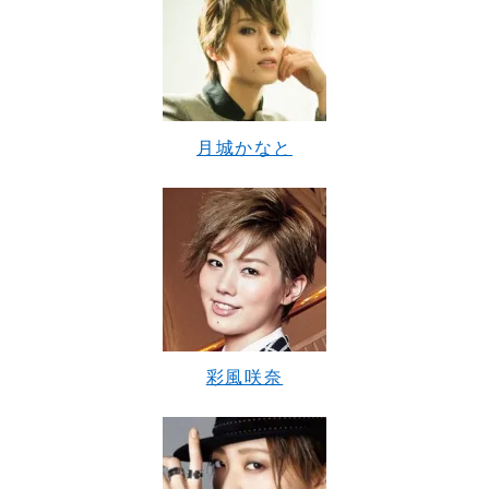
月城かなと
彩風咲奈