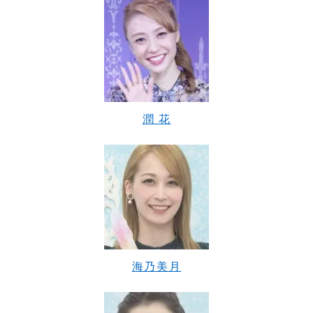
潤 花
海乃美月