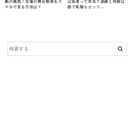
劇の感想！宝塚の舞台動画をス
は医者って本当？成績と同期は
マホで見る方法は？
誰で私服もカッコ…