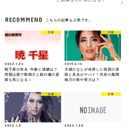
RECOMMEND
こちらの記事も人気です。
宝塚
宝塚
2022.1.24
2019.6.14
暁千星の本名･年齢と成績は？
月城かなとが休演した怪我の原
同期は誰で歌唱力と顔の傷の原
因と具合がヤバイ！代役の風間
因も気になる！
柚乃の歌や実力は？
宝塚
宝塚
2022.1.8
2022.1.20