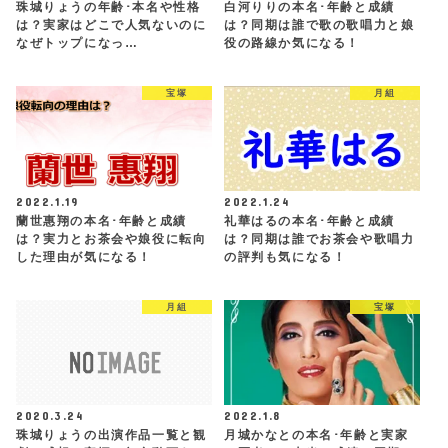
珠城りょうの年齢･本名や性格
白河りりの本名･年齢と成績
は？実家はどこで人気ないのに
は？同期は誰で歌の歌唱力と娘
なぜトップになっ…
役の路線か気になる！
宝塚
月組
2022.1.19
2022.1.24
蘭世惠翔の本名･年齢と成績
礼華はるの本名･年齢と成績
は？実力とお茶会や娘役に転向
は？同期は誰でお茶会や歌唱力
した理由が気になる！
の評判も気になる！
月組
宝塚
2020.3.24
2022.1.8
珠城りょうの出演作品一覧と観
月城かなとの本名･年齢と実家