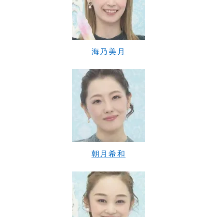
海乃美月
朝月希和