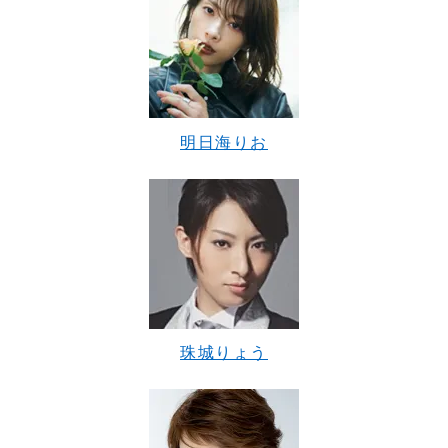
明日海りお
珠城りょう