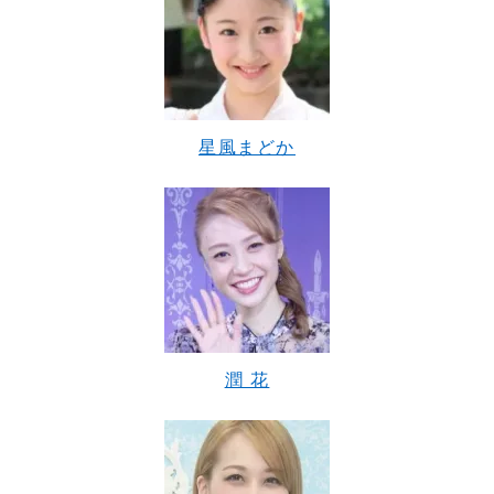
星風まどか
潤 花