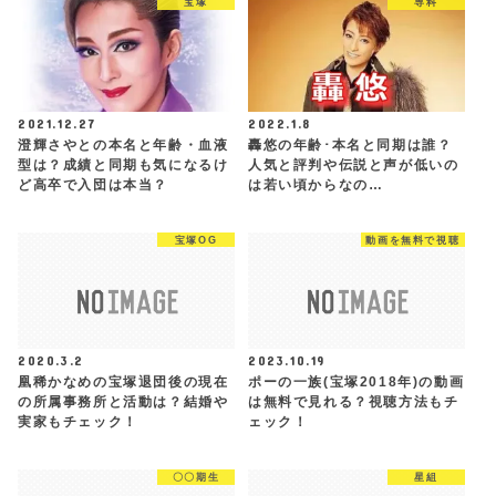
宝塚
専科
2021.12.27
2022.1.8
澄輝さやとの本名と年齢・血液
轟悠の年齢･本名と同期は誰？
型は？成績と同期も気になるけ
人気と評判や伝説と声が低いの
ど高卒で入団は本当？
は若い頃からなの…
宝塚OG
動画を無料で視聴
2020.3.2
2023.10.19
凰稀かなめの宝塚退団後の現在
ポーの一族(宝塚2018年)の動画
の所属事務所と活動は？結婚や
は無料で見れる？視聴方法もチ
実家もチェック！
ェック！
〇〇期生
星組