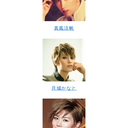
真風涼帆
月城かなと