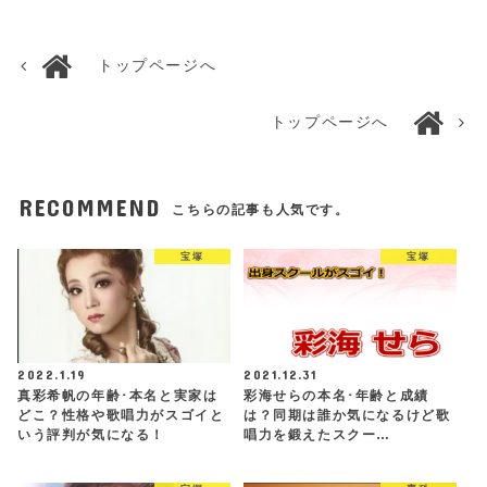
トップページへ
トップページへ
RECOMMEND
こちらの記事も人気です。
宝塚
宝塚
2022.1.19
2021.12.31
真彩希帆の年齢･本名と実家は
彩海せらの本名･年齢と成績
どこ？性格や歌唱力がスゴイと
は？同期は誰か気になるけど歌
いう評判が気になる！
唱力を鍛えたスクー…