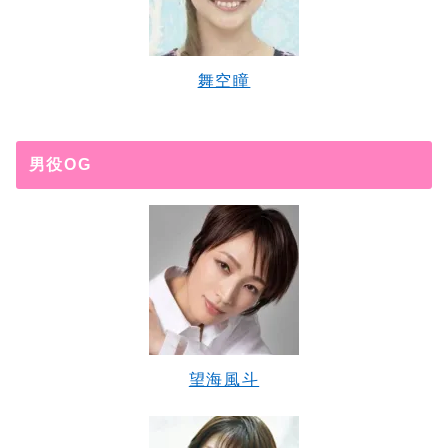
舞空瞳
男役OG
望海風斗