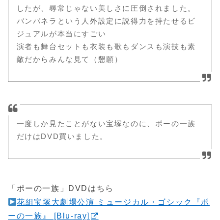
したが、尋常じゃない美しさに圧倒されました。
バンパネラという人外設定に説得力を持たせるビ
ジュアルが本当にすごい
演者も舞台セットも衣装も歌もダンスも演技も素
敵だからみんな見て（懇願）
一度しか見たことがない宝塚なのに、ポーの一族
だけはDVD買いました。
「ポーの一族」DVDはちら
花組宝塚大劇場公演 ミュージカル・ゴシック『ポ
ーの一族』 [Blu-ray]