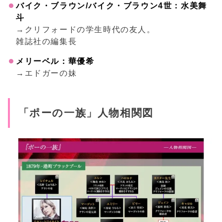
バイク・ブラウン/バイク・ブラウン4世：水美舞
斗
→クリフォードの学生時代の友人。
雑誌社の編集長
メリーベル：華優希
→エドガーの妹
「ポーの一族」人物相関図