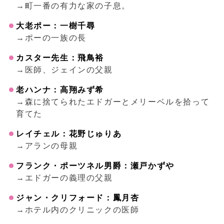
→町一番の有力な家の子息。
大老ポー：一樹千尋
→ポーの一族の長
カスター先生：飛鳥裕
→医師、ジェインの父親
老ハンナ：高翔みず希
→森に捨てられたエドガーとメリーベルを拾って
育てた
レイチェル：花野じゅりあ
→アランの母親
フランク・ポーツネル男爵：瀬戸かずや
→エドガーの義理の父親
ジャン・クリフォード：鳳月杏
→ホテル内のクリニックの医師