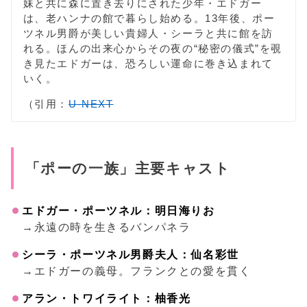
妹と共に森に置き去りにされた少年・エドガー
は、老ハンナの館で暮らし始める。13年後、ポー
ツネル男爵が美しい貴婦人・シーラと共に館を訪
れる。ほんの出来心からその夜の“秘密の儀式”を覗
き見たエドガーは、恐ろしい運命に巻き込まれて
いく。
（引用：
U-NEXT
「ポーの一族」主要キャスト
エドガー・ポーツネル：明日海りお
→永遠の時を生きるバンパネラ
シーラ・ポーツネル男爵夫人：仙名彩世
→エドガーの義母。フランクとの愛を貫く
アラン・トワイライト：柚香光